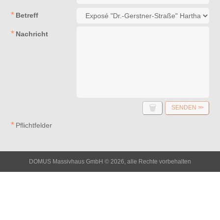
Betreff
Nachricht
🗑
SENDEN
>>
*
Pflichtfelder
DOMUS Massivhaus GmbH © 2026,
alle Rechte vorbehalten