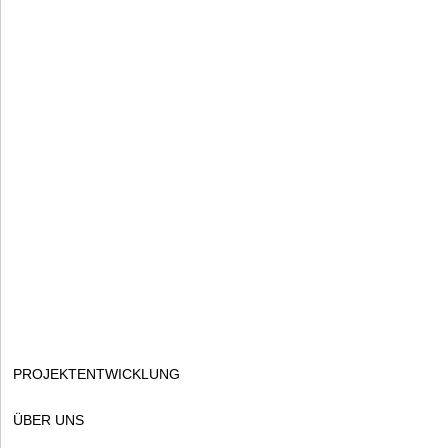
PROJEKTINFORMATIONEN
DOPPELHAUS
Hauptsitz Mannheim
Daniel-Seizinger-Weg 8
REIHENHÄUSER
68307 Mannheim
TEL
+49 621 777730
DOPPELHÄUSER SPEYERER STRASSE
Niederlassung Speyer
Franz-Kirrmeier-Straße 17d
DOPPELHAUS DR.-GERSTNER-STRASSE
67346 Speyer
TEL
+49 621 777730
PROJEKTENTWICKLUNG
ÜBER UNS
eMail-Adresse