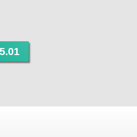
REIHENHÄUSER
DOPPELHÄUSER SPEYERER STRASSE
5.01
DOPPELHAUS DR.-GERSTNER-STRASSE